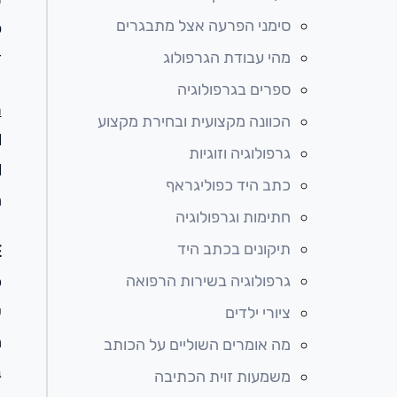
סימני הפרעה אצל מתבגרים
פ
מהי עבודת הגרפולוג
ז
ספרים בגרפולוגיה
ר
הכוונה מקצועית ובחירת מקצוע
l
גרפולוגיה וזוגיות
l
כתב היד כפוליגראף
ה
חתימות וגרפולוגיה
תיקונים בכתב היד
–
גרפולוגיה בשירות הרפואה
כ
ש
ציורי ילדים
ח
מה אומרים השוליים על הכותב
ב
משמעות זוית הכתיבה