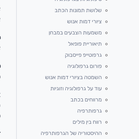
א
שלושת תמונות הכתב
א
ציורי דמות אנוש
משמעות הצבעים במבחן
מ
תיאוריית פופאל
א
גרפוטייפ פייסבוק
מ
פורום גרפולוגיה
ה – nA
השמטה בציורי דמות אנוש
עוד על גרפולוגיה וזוגיות
ז
מרווחים בכתב
רא
גרפותרפיה
מש
רווח בין מילים
ההיסטוריה של הגרפותרפיה
ז