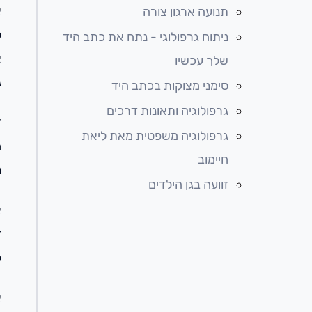
א
תנועה ארגון צורה
ל
ניתוח גרפולוגי - נתח את כתב היד
א
שלך עכשיו
ג
סימני מצוקות בכתב היד
גרפולוגיה ותאונות דרכים
ז
גרפולוגיה משפטית מאת ליאת
מ
חיימוב
נ
זוועה בגן הילדים
א
ז
פ