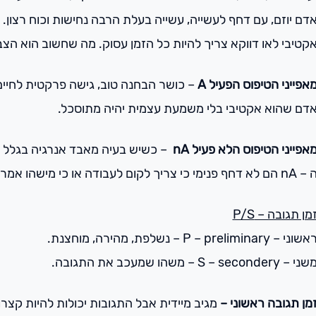
דם יוזם, עם דחף לעשייה, עשייה בעלת הרבה נחישות וכוח רצון
קטיבי לאו דווקא צריך להיות כל הזמן עסוק. מה שחשוב הוא ה
אפייני הטיפוס הפעיל A
– כושר הבחנה טוב, גישה פרקטית לחיים
דם שהוא אקטיבי בלי משמעת עצמית יהיה מתוסכל.
אפייני הטיפוס הלא פעיל nA
– כשיש בעיה מאבד אנרגיה בגלל קש
 הם לא דחף פנימי כי צריך לקום לעבודה או כי מישהו אמר לו לעשות. אדם שפועל לא ע”פ מנוע פנימי.
מן תגובה – P/S
שוני – P – preliminary – נשלפת, מהירה, מוחצנת.
ני – S – secondery – משהו שמעכב את התגובה.
מן תגובה ראשוני –
מגיב מיידית אבל התגובות יכולות להיות קצר