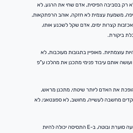
ם לא רק בסביבה הפיסית, אדם שחי את הרגע, לא
רציפה, משמעת עצמית לא חזקה, אוהב הרפתקאות,
כזבות קצרות ימים, אדם שקל לשכנע אותו,
לת ביקורת.
ת עוצמתיות. מאופיין בתגובות מעוכבות, לא
ת ועושה אותם עיבוד פנימי מתכנן את מהלכו ע”פ
 הופכת את האדם ליותר שיטתי, מתכנן מראש,
קדים מחשבה לעשייה, מחושב, לא ספונטאני, לא
איך נבדיל בין P ל-E? ב-P המקרו הוא פחות מסודר ומאורגן והתנועה סוערת ובוטה, ב-E התסיסה יכולה להיות